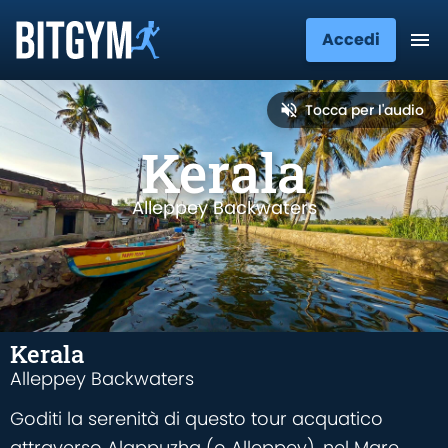
Accedi
Tocca per l'audio
Kerala
Alleppey Backwaters
Kerala
Alleppey Backwaters
Goditi la serenità di questo tour acquatico
attraverso Alappuzha (o Alleppey), nel Mare