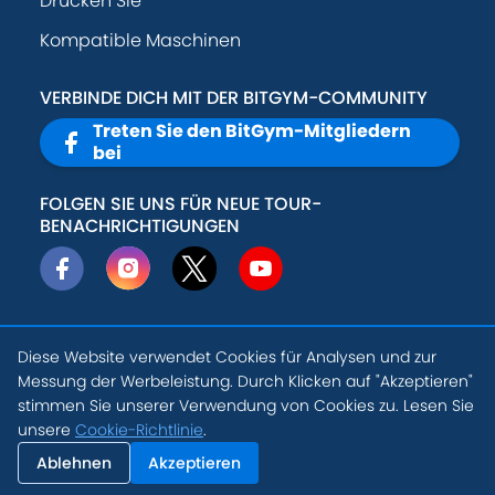
Drücken Sie
Kompatible Maschinen
VERBINDE DICH MIT DER BITGYM-COMMUNITY
Treten Sie den BitGym-Mitgliedern
bei
FOLGEN SIE UNS FÜR NEUE TOUR-
BENACHRICHTIGUNGEN
Diese Website verwendet Cookies für Analysen und zur
© 2026
Active
Datenschutz-
Messung der Werbeleistung. Durch Klicken auf "Akzeptieren"
Theory, Inc
.
Bestimmungen
stimmen Sie unserer Verwendung von Cookies zu. Lesen Sie
DE
unsere
Cookie-Richtlinie
.
Nutzungsbedingungen
Cookie-
Einstellungen
Ablehnen
Akzeptieren