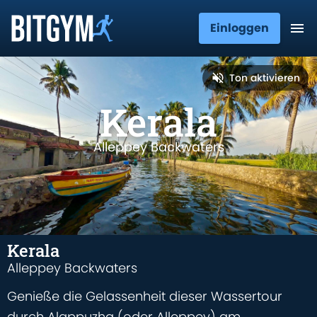
Einloggen
Ton aktivieren
Kerala
Alleppey Backwaters
Kerala
Alleppey Backwaters
Genieße die Gelassenheit dieser Wassertour
durch Alappuzha (oder Alleppey) am