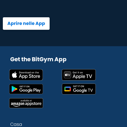
Aprire nelle App
Get the BitGym App
Casa