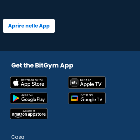
Aprire nelle App
Get the BitGym App
Casa