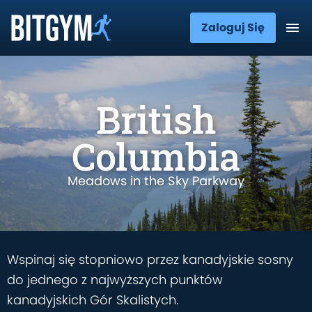
Zaloguj Się
British
Columbia
Meadows in the Sky Parkway
Wspinaj się stopniowo przez kanadyjskie sosny
do jednego z najwyższych punktów
kanadyjskich Gór Skalistych.