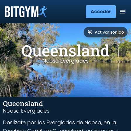
Acceder
Activar sonido
Queensland
Noosa Everglades
Queensland
Noosa Everglades
Deslízate por los Everglades de Noosa, en la
Sunshine Coast de Queensland, un singular y