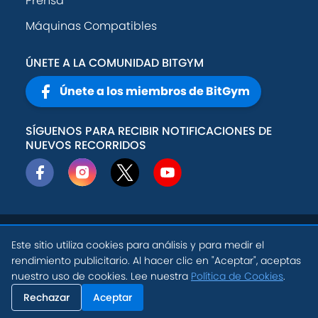
Prensa
Máquinas Compatibles
ÚNETE A LA COMUNIDAD BITGYM
Únete a los miembros de BitGym
SÍGUENOS PARA RECIBIR NOTIFICACIONES DE
NUEVOS RECORRIDOS
© 2026
Active
Política de
Este sitio utiliza cookies para análisis y para medir el
Theory, Inc
.
privacidad
rendimiento publicitario. Al hacer clic en "Aceptar", aceptas
ES
nuestro uso de cookies. Lee nuestra
Política de Cookies
.
Condiciones de
Configuración de
uso
Cookies
Rechazar
Aceptar