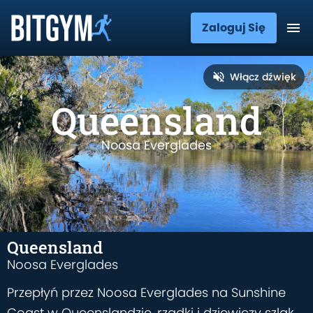
Zaloguj Się
Włącz dźwięk
Queensland
Noosa Everglades
Queensland
Noosa Everglades
Przepłyń przez Noosa Everglades na Sunshine
Coast w Queenslandzie, rzadki i dziewiczy szlak