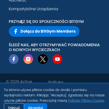
Naciskać
Kompatybilne Urządzenia
PRZYŁĄCZ SIĘ DO SPOŁECZNOŚCI BITGYM
Dołącz do BitGym Members
ŚLEDŹ NAS, ABY OTRZYMYWAĆ POWIADOMIENIA
O NOWYCH WYCIECZKACH
© 2026
Active
Polityka
Theory, Inc
.
prywatności
Ta strona używa plików cookie do analiz i pomiaru
PL
wydajności reklam. Klikając "Akceptuj", zgadzasz się na nasze
Warunki
Ustawienia Plików
użycie plików cookie. Przeczytaj naszą
Politykę Plików Cookie
.
świadczenia
Cookie
usług
Odrzuć
Akceptuj