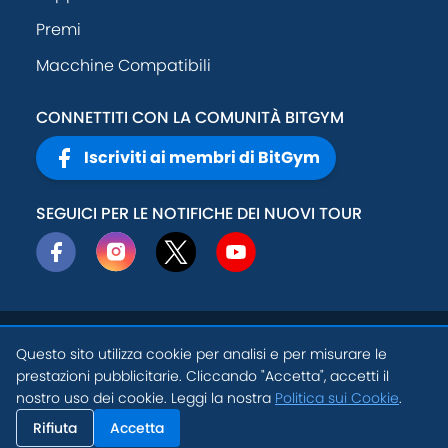
Premi
Macchine Compatibili
CONNETTITI CON LA COMUNITÀ BITGYM
Iscriviti ai membri di BitGym
SEGUICI PER LE NOTIFICHE DEI NUOVI TOUR
© 2026
Active
Politica sulla
Questo sito utilizza cookie per analisi e per misurare le
Theory, Inc
.
privacy
prestazioni pubblicitarie. Cliccando "Accetta", accetti il
IT
nostro uso dei cookie. Leggi la nostra
Politica sui Cookie
.
Termini di servizio
Impostazioni
Cookie
Rifiuta
Accetta