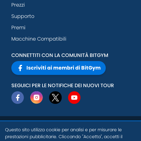
Prezzi
Supporto
Premi
Macchine Compatibili
CONNETTITI CON LA COMUNITÀ BITGYM
Iscriviti ai membri di BitGym
SEGUICI PER LE NOTIFICHE DEI NUOVI TOUR
© 2026
Active
Politica sulla
Questo sito utilizza cookie per analisi e per misurare le
Theory, Inc
.
privacy
prestazioni pubblicitarie. Cliccando "Accetta", accetti il
IT