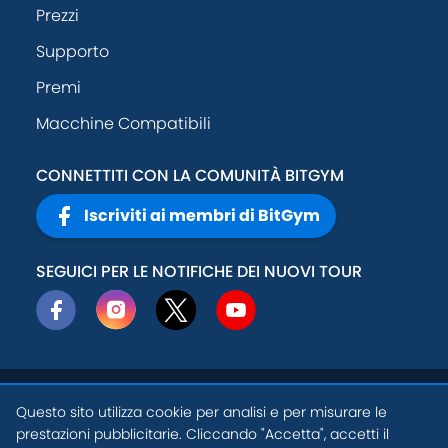
Prezzi
Supporto
Premi
Macchine Compatibili
CONNETTITI CON LA COMUNITÀ BITGYM
Iscriviti ai membri di BitGym
SEGUICI PER LE NOTIFICHE DEI NUOVI TOUR
© 2026
Active
Politica sulla
Questo sito utilizza cookie per analisi e per misurare le
Theory, Inc
.
privacy
prestazioni pubblicitarie. Cliccando "Accetta", accetti il
IT