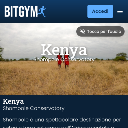
Accedi
Tocca per l'audio
Kenya
Shompole Conservatory
Kenya
Shompole Conservatory
Shompole è una spettacolare destinazione per
safari e terre selvagge dell'Africa orientale e