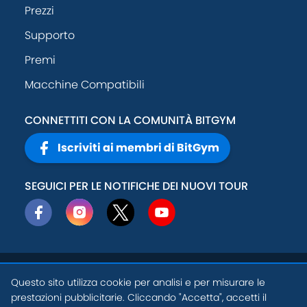
Prezzi
Supporto
Premi
Macchine Compatibili
CONNETTITI CON LA COMUNITÀ BITGYM
Iscriviti ai membri di BitGym
SEGUICI PER LE NOTIFICHE DEI NUOVI TOUR
© 2026
Active
Politica sulla
Questo sito utilizza cookie per analisi e per misurare le
Theory, Inc
.
privacy
prestazioni pubblicitarie. Cliccando "Accetta", accetti il
IT