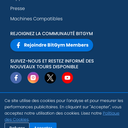
Presse
Machines Compatibles
REJOIGNEZ LA COMMUNAUTÉ BITGYM
Rejoindre BitGym Members
SUIVEZ-NOUS ET RESTEZ INFORMÉ DES
NOUVEAUX TOURS DISPONIBLE
Ce site utilise des cookies pour l'analyse et pour mesurer les
© 2026
Active
Politique de
performances publicitaires. En cliquant sur "Accepter", vous
Theory, Inc
.
confidentialité
acceptez notre utilisation des cookies. Lisez notre
Politique
FR
des Cookies
.
Conditions
Paramètres des
d'utilisation
Cookies