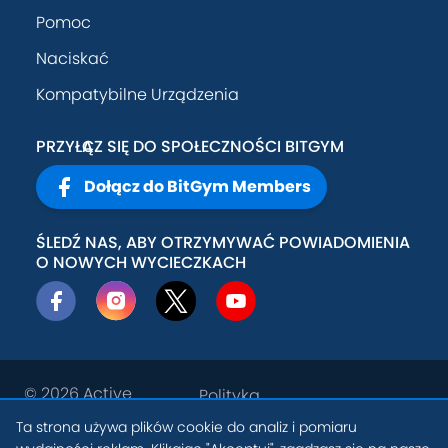
Pomoc
Naciskać
Kompatybilne Urządzenia
PRZYŁĄCZ SIĘ DO SPOŁECZNOŚCI BITGYM
Dołącz do BitGym Members
ŚLEDŹ NAS, ABY OTRZYMYWAĆ POWIADOMIENIA
O NOWYCH WYCIECZKACH
© 2026
Active
Polityka
Theory, Inc
.
prywatności
Ta strona używa plików cookie do analiz i pomiaru
PL