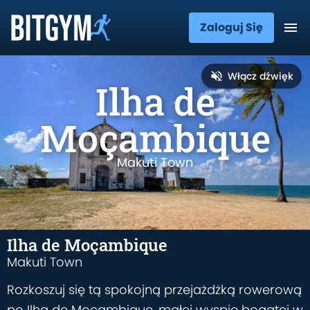
Zaloguj Się
Włącz dźwięk
Ilha de
Moçambique
Makuti Town
Ilha de Moçambique
Makuti Town
Rozkoszuj się tą spokojną przejażdżką rowerową
po Ilha de Moçambique, małej wyspie bogatej w