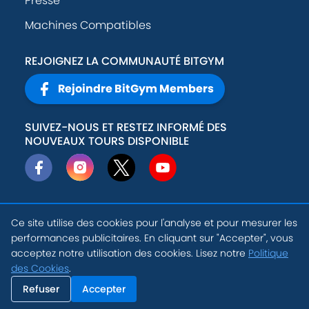
Presse
Machines Compatibles
REJOIGNEZ LA COMMUNAUTÉ BITGYM
Rejoindre BitGym Members
SUIVEZ-NOUS ET RESTEZ INFORMÉ DES
NOUVEAUX TOURS DISPONIBLE
Ce site utilise des cookies pour l'analyse et pour mesurer les
© 2026
Active
Politique de
performances publicitaires. En cliquant sur "Accepter", vous
Theory, Inc
.
confidentialité
acceptez notre utilisation des cookies. Lisez notre
Politique
FR
des Cookies
.
Conditions
Paramètres des
d'utilisation
Cookies
Refuser
Accepter