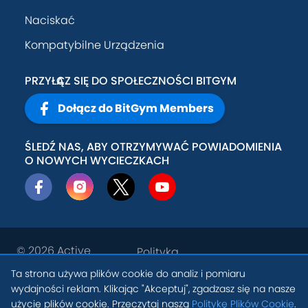
Naciskać
Kompatybilne Urządzenia
PRZYŁĄCZ SIĘ DO SPOŁECZNOŚCI BITGYM
Dołącz do BitGym Members
ŚLEDŹ NAS, ABY OTRZYMYWAĆ POWIADOMIENIA
O NOWYCH WYCIECZKACH
© 2026
Active
Polityka
Theory, Inc
.
prywatności
Ta strona używa plików cookie do analiz i pomiaru
PL
wydajności reklam. Klikając "Akceptuj", zgadzasz się na nasze
Warunki
Ustawienia Plików
użycie plików cookie. Przeczytaj naszą
Politykę Plików Cookie
.
świadczenia
Cookie