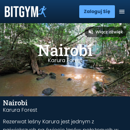
Zaloguj Się
Włącz dźwięk
Nairobi
Karura Forest
Nairobi
Karura Forest
Rezerwat leśny Karura jest jednym z
największych na świecie lasów położonych w