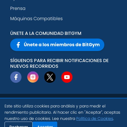
Prensa
Máquinas Compatibles
ÚNETE A LA COMUNIDAD BITGYM
Únete a los miembros de BitGym
SÍGUENOS PARA RECIBIR NOTIFICACIONES DE
NUEVOS RECORRIDOS
© 2026
Active
Política de
Este sitio utiliza cookies para análisis y para medir el
Theory, Inc
.
privacidad
rendimiento publicitario. Al hacer clic en "Aceptar", aceptas
ES
nuestro uso de cookies. Lee nuestra
Política de Cookies
.
Condiciones de
Configuración de
uso
Cookies