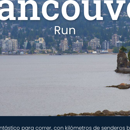
ancouv
Run
antástico para correr, con kilómetros de senderos