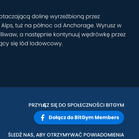
 otaczającą dolinę wyrzeźbioną przez
en Alps, tuż na północ od Anchorage. Wyrusz w
 Williwaw, a następnie kontynuuj wędrówkę przez
ący się lód lodowcowy.
PRZYŁĄCZ SIĘ DO SPOŁECZNOŚCI BITGYM
Dołącz do BitGym Members
ŚLEDŹ NAS, ABY OTRZYMYWAĆ POWIADOMIENIA