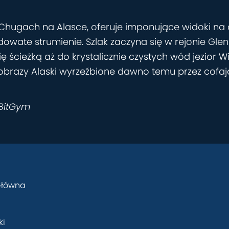
h Chugach na Alasce, oferuje imponujące widoki na
lodowate strumienie. Szlak zaczyna się w rejonie Gl
 się ścieżką aż do krystalicznie czystych wód jezior
jobrazy Alaski wyrzeźbione dawno temu przez cofaj
 BitGym
Główna
ki