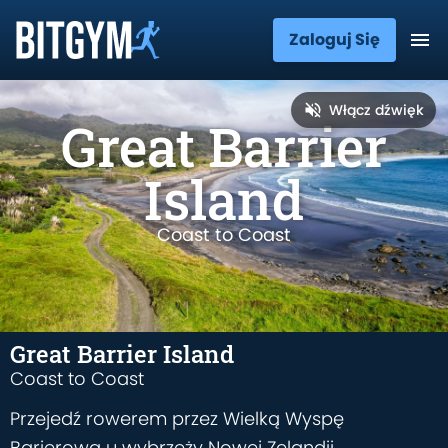
Zaloguj Się
Włącz dźwięk
Great Barrier
Island
Coast to Coast
Great Barrier Island
Coast to Coast
Przejedź rowerem przez Wielką Wyspę
Barierową u wybrzeży Nowej Zelandii,