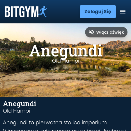
Zaloguj Się
Włącz dźwięk
Anegundi
Old Hampi
Anegundi
Old Hampi
Anegundi to pierwotna stolica imperium
Vijayanagara, założonego przez braci Hariharę i