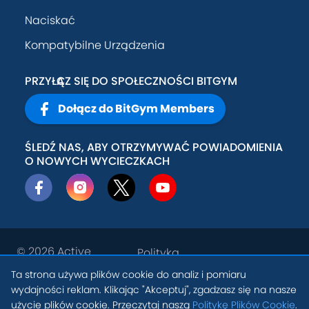
Naciskać
Kompatybilne Urządzenia
PRZYŁĄCZ SIĘ DO SPOŁECZNOŚCI BITGYM
Dołącz do BitGym Members
ŚLEDŹ NAS, ABY OTRZYMYWAĆ POWIADOMIENIA
O NOWYCH WYCIECZKACH
© 2026
Active
Polityka
Theory, Inc
.
prywatności
Ta strona używa plików cookie do analiz i pomiaru
PL
wydajności reklam. Klikając "Akceptuj", zgadzasz się na nasze
Warunki
Ustawienia Plików
użycie plików cookie. Przeczytaj naszą
Politykę Plików Cookie
.
świadczenia
Cookie