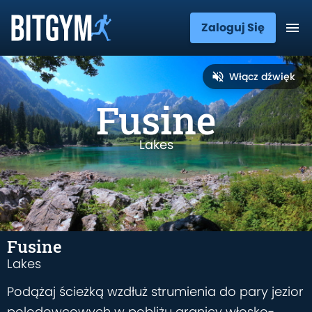
Zaloguj Się
Włącz dźwięk
Fusine
Lakes
Fusine
Lakes
Podążaj ścieżką wzdłuż strumienia do pary jezior
polodowcowych w pobliżu granicy włosko-