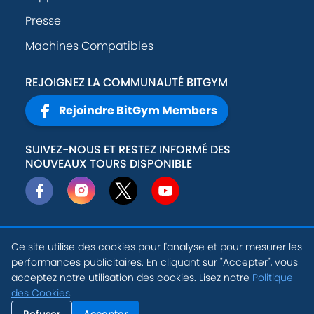
Presse
Machines Compatibles
REJOIGNEZ LA COMMUNAUTÉ BITGYM
Rejoindre BitGym Members
SUIVEZ-NOUS ET RESTEZ INFORMÉ DES
NOUVEAUX TOURS DISPONIBLE
Ce site utilise des cookies pour l'analyse et pour mesurer les
© 2026
Active
Politique de
performances publicitaires. En cliquant sur "Accepter", vous
Theory, Inc
.
confidentialité
acceptez notre utilisation des cookies. Lisez notre
Politique
FR
des Cookies
.
Conditions
Paramètres des
d'utilisation
Cookies