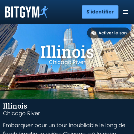
S'identifier
Activer le son
Illinois
Chicago River
Illinois
Chicago River
Embarquez pour un tour inoubliable le long de
l'emblématique rivière Chicago, où la riche