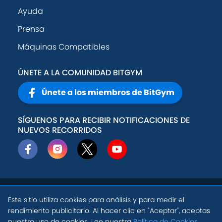
Ayuda
Prensa
Máquinas Compatibles
ÚNETE A LA COMUNIDAD BITGYM
Únete a los miembros de BitGym
SÍGUENOS PARA RECIBIR NOTIFICACIONES DE
NUEVOS RECORRIDOS
© 2026
Active
Política de
Este sitio utiliza cookies para análisis y para medir el
Theory, Inc
.
privacidad
rendimiento publicitario. Al hacer clic en "Aceptar", aceptas
ES
nuestro uso de cookies. Lee nuestra
Política de Cookies
.