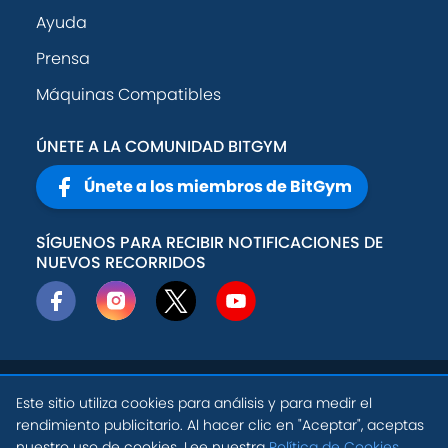
Ayuda
Prensa
Máquinas Compatibles
ÚNETE A LA COMUNIDAD BITGYM
Únete a los miembros de BitGym
SÍGUENOS PARA RECIBIR NOTIFICACIONES DE
NUEVOS RECORRIDOS
© 2026
Active
Política de
Este sitio utiliza cookies para análisis y para medir el
Theory, Inc
.
privacidad
rendimiento publicitario. Al hacer clic en "Aceptar", aceptas
ES
nuestro uso de cookies. Lee nuestra
Política de Cookies
.