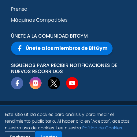
Prensa
Máquinas Compatibles
ÚNETE A LA COMUNIDAD BITGYM
Únete a los miembros de BitGym
SÍGUENOS PARA RECIBIR NOTIFICACIONES DE
NUEVOS RECORRIDOS
© 2026
Active
Política de
Este sitio utiliza cookies para análisis y para medir el
Theory, Inc
.
privacidad
rendimiento publicitario. Al hacer clic en "Aceptar", aceptas
ES
nuestro uso de cookies. Lee nuestra
Política de Cookies
.
Condiciones de
Configuración de
uso
Cookies