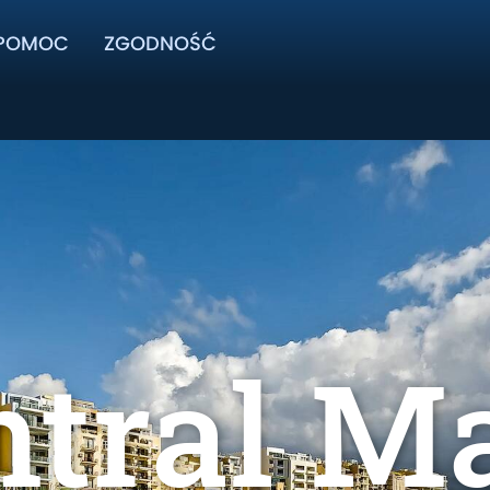
POMOC
ZGODNOŚĆ
tral M