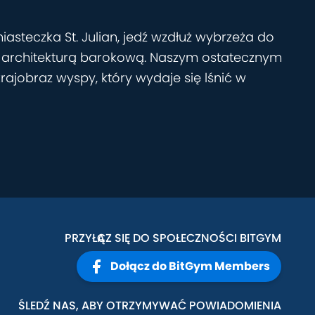
steczka St. Julian, jedź wzdłuż wybrzeża do
ową architekturą barokową. Naszym ostatecznym
ajobraz wyspy, który wydaje się lśnić w
PRZYŁĄCZ SIĘ DO SPOŁECZNOŚCI BITGYM
Dołącz do BitGym Members
ŚLEDŹ NAS, ABY OTRZYMYWAĆ POWIADOMIENIA