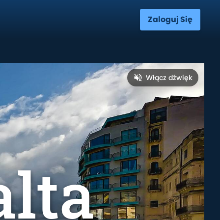
Zaloguj Się
Włącz dźwięk
alta