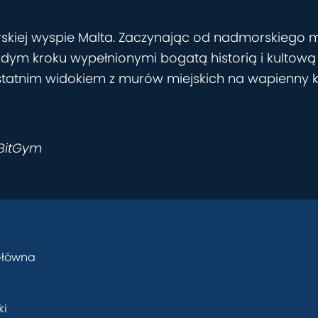
kiej wyspie Malta. Zaczynając od nadmorskiego mia
a każdym kroku wypełnionymi bogatą historią i kult
ostatnim widokiem z murów miejskich na wapienny kr
 BitGym
Główna
ki