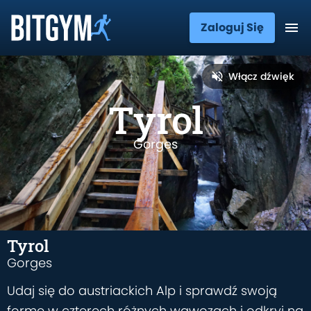
Zaloguj Się
Włącz dźwięk
Tyrol
Gorges
Tyrol
Gorges
Udaj się do austriackich Alp i sprawdź swoją
formę w czterech różnych wąwozach i odkryj na