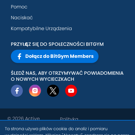
Pomoc
Naciskać
Kompatybilne Urządzenia
PRZYŁĄCZ SIĘ DO SPOŁECZNOŚCI BITGYM
Dołącz do BitGym Members
ŚLEDŹ NAS, ABY OTRZYMYWAĆ POWIADOMIENIA
O NOWYCH WYCIECZKACH
© 2026
Active
Polityka
Theory, Inc
.
prywatności
Ta strona używa plików cookie do analiz i pomiaru
PL