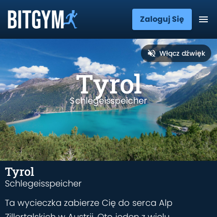
Zaloguj Się
Włącz dźwięk
Tyrol
Schlegeisspeicher
Tyrol
Schlegeisspeicher
Ta wycieczka zabierze Cię do serca Alp
Zillertalskich w Austrii. Oto jeden z wielu