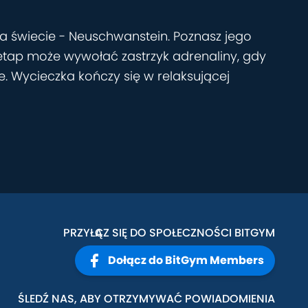
a świecie - Neuschwanstein. Poznasz jego
 etap może wywołać zastrzyk adrenaliny, gdy
ie. Wycieczka kończy się w relaksującej
PRZYŁĄCZ SIĘ DO SPOŁECZNOŚCI BITGYM
Dołącz do BitGym Members
ŚLEDŹ NAS, ABY OTRZYMYWAĆ POWIADOMIENIA