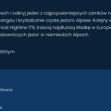
ech i odkryj jeden z najpopularniejszych zamków n
au i krystalicznie czyste jezioro Alpsee. Kolejny
ost Highline 179, trzecią najdłuższą kładkę w Europ
malowniczych jezior w niemieckich Alpach.
 BitGym
Główna
ki