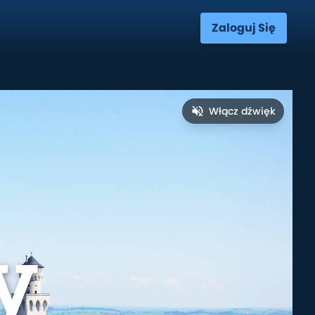
Zaloguj Się
Włącz dźwięk
y