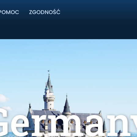
POMOC
ZGODNOŚĆ
German