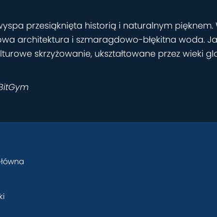
yspa przesiąknięta historią i naturalnym pięknem
tkowa architektura i szmaragdowo-błękitna woda. 
turowe skrzyżowanie, ukształtowane przez wieki g
 BitGym
Główna
ki