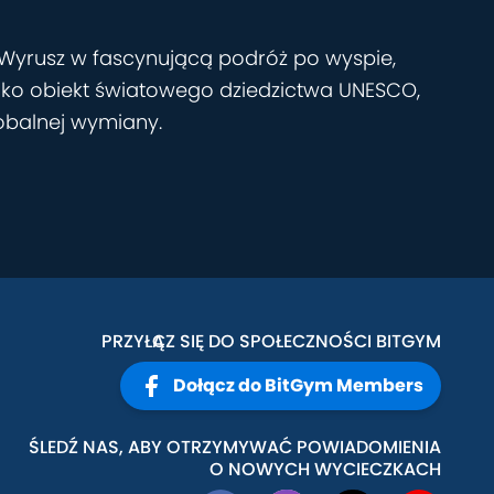
. Wyrusz w fascynującą podróż po wyspie,
Jako obiekt światowego dziedzictwa UNESCO,
lobalnej wymiany.
PRZYŁĄCZ SIĘ DO SPOŁECZNOŚCI BITGYM
Dołącz do BitGym Members
ŚLEDŹ NAS, ABY OTRZYMYWAĆ POWIADOMIENIA
O NOWYCH WYCIECZKACH