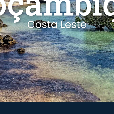
çambi
Costa Leste