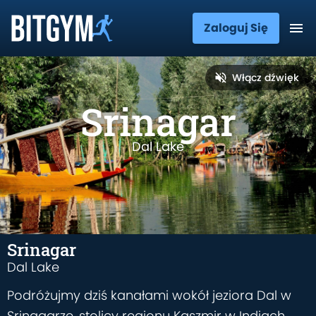
Zaloguj Się
Włącz dźwięk
Srinagar
Dal Lake
Srinagar
Dal Lake
Podróżujmy dziś kanałami wokół jeziora Dal w
Srinagarze, stolicy regionu Kaszmir w Indiach.