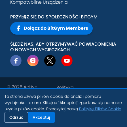
Kompatybilne Urządzenia
PRZYŁĄCZ SIĘ DO SPOŁECZNOŚCI BITGYM
Dołącz do BitGym Members
ŚLEDŹ NAS, ABY OTRZYMYWAĆ POWIADOMIENIA
O NOWYCH WYCIECZKACH
© 2026
Active
Polityka
Theory, Inc
.
prywatności
Ta strona używa plików cookie do analiz i pomiaru
PL
wydajności reklam. Klikając "Akceptuj", zgadzasz się na nasze
Warunki
Ustawienia Plików
użycie plików cookie. Przeczytaj naszą
Politykę Plików Cookie
.
świadczenia
Cookie
usług
Odrzuć
Akceptuj