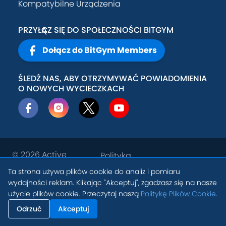
Kompatybilne Urządzenia
PRZYŁĄCZ SIĘ DO SPOŁECZNOŚCI BITGYM
Dołącz do BitGym Members
ŚLEDŹ NAS, ABY OTRZYMYWAĆ POWIADOMIENIA
O NOWYCH WYCIECZKACH
© 2026
Active
Polityka
Theory, Inc
.
prywatności
Ta strona używa plików cookie do analiz i pomiaru
PL
wydajności reklam. Klikając "Akceptuj", zgadzasz się na nasze
Warunki
Ustawienia Plików
użycie plików cookie. Przeczytaj naszą
Politykę Plików Cookie
.
świadczenia
Cookie
usług
Odrzuć
Akceptuj