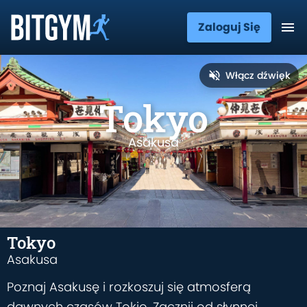
Zaloguj Się
Włącz dźwięk
Tokyo
Asakusa
Tokyo
Asakusa
Poznaj Asakusę i rozkoszuj się atmosferą
dawnych czasów Tokio. Zacznij od słynnej