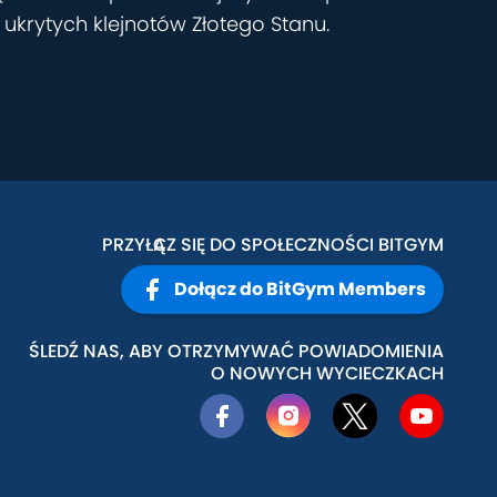
 ukrytych klejnotów Złotego Stanu.
PRZYŁĄCZ SIĘ DO SPOŁECZNOŚCI BITGYM
Dołącz do BitGym Members
ŚLEDŹ NAS, ABY OTRZYMYWAĆ POWIADOMIENIA
O NOWYCH WYCIECZKACH