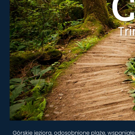
C
Tr
Górskie jeziora, odosobnione plaże, wspaniałe