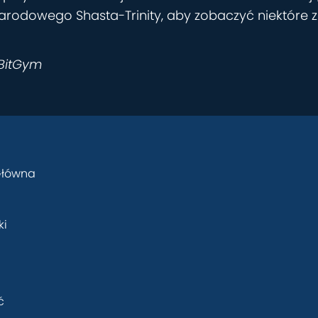
 Narodowego Shasta-Trinity, aby zobaczyć niektóre z
 BitGym
Główna
ki
ć