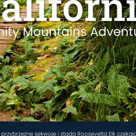
aliforn
inity Mountains Advent
 przybrzeżne sekwoje i stada Roosevelta Elk czekaj