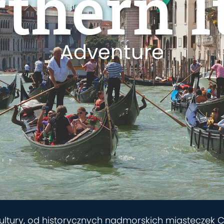
thern I
Adventure
tury, od historycznych nadmorskich miasteczek Cin