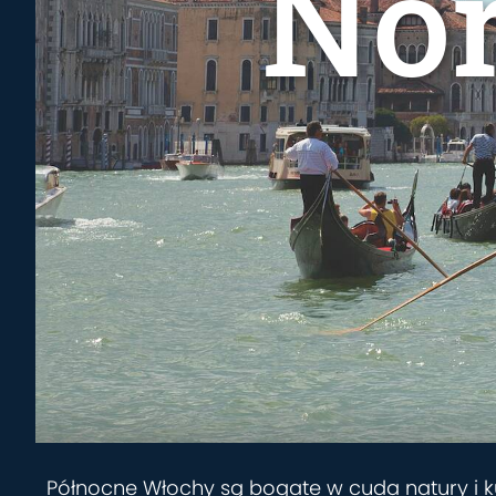
Nor
Północne Włochy są bogate w cuda natury i kul