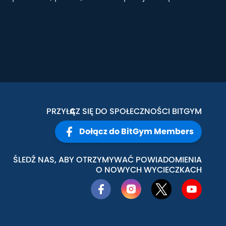
PRZYŁĄCZ SIĘ DO SPOŁECZNOŚCI BITGYM
Dołącz do BitGym Members
ŚLEDŹ NAS, ABY OTRZYMYWAĆ POWIADOMIENIA
O NOWYCH WYCIECZKACH