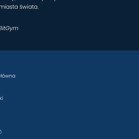
 miasta świata.
 BitGym
Główna
ki
ć