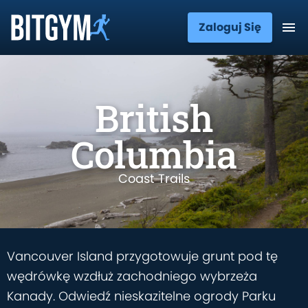
Zaloguj Się
British
Columbia
Coast Trails
Vancouver Island przygotowuje grunt pod tę
wędrówkę wzdłuż zachodniego wybrzeża
Kanady. Odwiedź nieskazitelne ogrody Parku