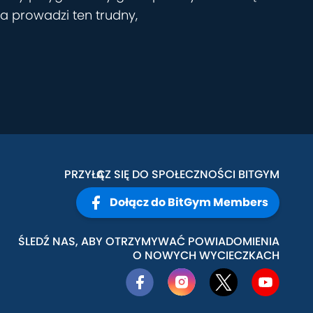
a prowadzi ten trudny,
PRZYŁĄCZ SIĘ DO SPOŁECZNOŚCI BITGYM
Dołącz do BitGym Members
ŚLEDŹ NAS, ABY OTRZYMYWAĆ POWIADOMIENIA
O NOWYCH WYCIECZKACH