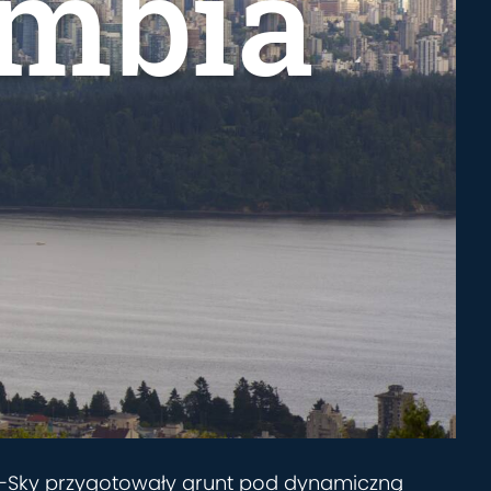
umbia
o-Sky przygotowały grunt pod dynamiczną