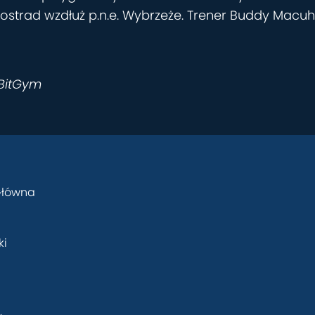
tostrad wzdłuż p.n.e. Wybrzeże. Trener Buddy Macuh
 BitGym
Główna
ki