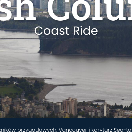
ish Col
Coast Ride
żników przygodowych. Vancouver i korytarz Sea-t