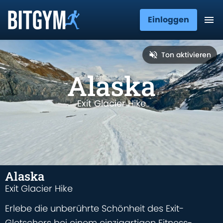
Einloggen
Ton aktivieren
Alaska
Exit Glacier Hike
Alaska
Exit Glacier Hike
Erlebe die unberührte Schönheit des Exit-
Gletschers bei einem einzigartigen Fitness-