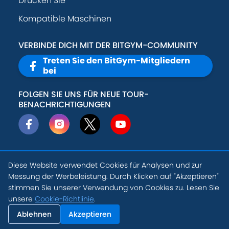
Drücken Sie
Kompatible Maschinen
VERBINDE DICH MIT DER BITGYM-COMMUNITY
Treten Sie den BitGym-Mitgliedern
bei
FOLGEN SIE UNS FÜR NEUE TOUR-
BENACHRICHTIGUNGEN
Diese Website verwendet Cookies für Analysen und zur
© 2026
Active
Datenschutz-
Messung der Werbeleistung. Durch Klicken auf "Akzeptieren"
Theory, Inc
.
Bestimmungen
stimmen Sie unserer Verwendung von Cookies zu. Lesen Sie
DE
unsere
Cookie-Richtlinie
.
Nutzungsbedingungen
Cookie-
Einstellungen
Ablehnen
Akzeptieren