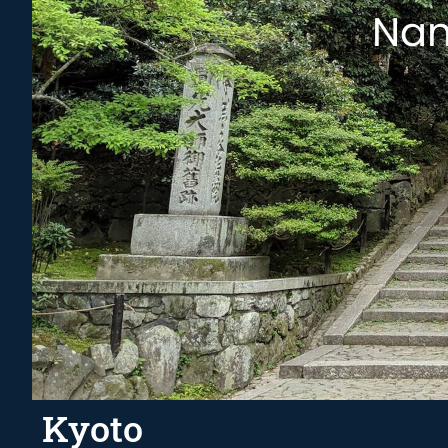
Nan
Kyoto